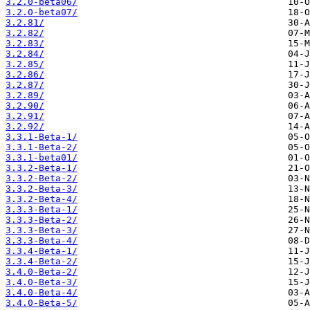
3.2.0-beta06/
3.2.0-beta07/
3.2.81/
3.2.82/
3.2.83/
3.2.84/
3.2.85/
3.2.86/
3.2.87/
3.2.89/
3.2.90/
3.2.91/
3.2.92/
3.3.1-Beta-1/
3.3.1-Beta-2/
3.3.1-beta01/
3.3.2-Beta-1/
3.3.2-Beta-2/
3.3.2-Beta-3/
3.3.2-Beta-4/
3.3.3-Beta-1/
3.3.3-Beta-2/
3.3.3-Beta-3/
3.3.3-Beta-4/
3.3.4-Beta-1/
3.3.4-Beta-2/
3.4.0-Beta-2/
3.4.0-Beta-3/
3.4.0-Beta-4/
3.4.0-Beta-5/