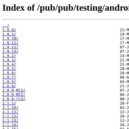
Index of /pub/pub/testing/andro
../
1.9.0/
1.9.1/
1.9.10/
1.9.11/
1.9.12/
1.9.13/
1.9.2/
1.9.3/
1.9.4/
1.9.5/
1.9.6/
1.9.7/
1.9.9/
2.0.0/
2.0.0-RC1/
2.0.0-RC2/
2.0.0-rc3/
2.1.1/
2.1.10/
2.1.11/
2.1.12/
2.1.13/
2.1.14/