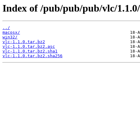
Index of /pub/pub/pub/vlc/1.1.0/
../
macosx/
win32/
vlc-1.1.0.tar.bz2
vlc-1.1.0.tar.bz2.asc
vlc-1.1.0.tar.bz2.sha1
vlc-1.1.0.tar.bz2.sha256