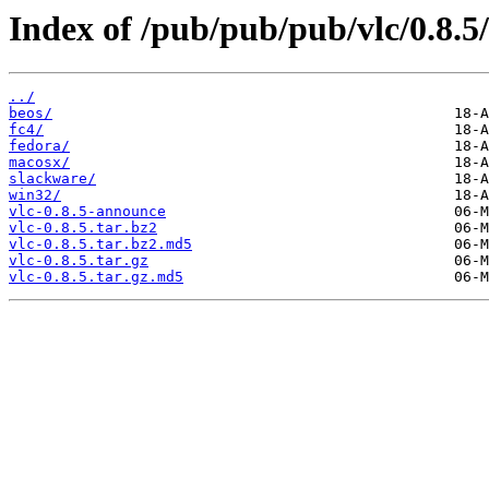
Index of /pub/pub/pub/vlc/0.8.5/
../
beos/
fc4/
fedora/
macosx/
slackware/
win32/
vlc-0.8.5-announce
vlc-0.8.5.tar.bz2
vlc-0.8.5.tar.bz2.md5
vlc-0.8.5.tar.gz
vlc-0.8.5.tar.gz.md5