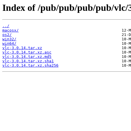
Index of /pub/pub/pub/pub/vlc/3
../
macosx/
os2/
win32/
win64/
vlc-3.0.14.tar.xz
vlc-3.0.14.tar.xz.asc
vlc-3.0.14.tar.xz.md5
vlc-3.0.14.tar.xz.sha1
vlc-3.0.14.tar.xz.sha256