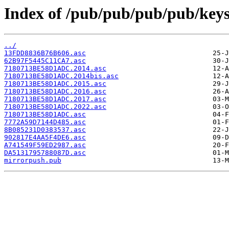
Index of /pub/pub/pub/pub/keys
../
13FDD8836B76B606.asc
62B97F5445C11CA7.asc
7180713BE58D1ADC.2014.asc
7180713BE58D1ADC.2014bis.asc
7180713BE58D1ADC.2015.asc
7180713BE58D1ADC.2016.asc
7180713BE58D1ADC.2017.asc
7180713BE58D1ADC.2022.asc
7180713BE58D1ADC.asc
7772A59D7144D485.asc
8B085231D0383537.asc
902817E4AA5F4DE6.asc
A741549F59ED2987.asc
DA5131795788087D.asc
mirrorpush.pub